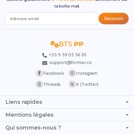
ta boîte mail.
Recevoir
Adresse email
BTS
PP
+33 9 39 03 36 55
support@formav.co
Facebook
Instagram
Threads
X (Twitter)
Liens rapides
Page d'accueil
Mentions légales
Simulateur de notes
C.G.V. - C.G.U.
Qui sommes-nous ?
Trouver son stage