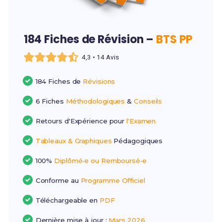
184 Fiches de Révision –
BTS PP
4,3 • 14 Avis
184 Fiches de
Révisions
6 Fiches
Méthodologiques
&
Conseils
Retours d'Expérience pour
l'Examen
Tableaux & Graphiques
Pédagogiques
100%
Diplômé•e ou Remboursé•e
Conforme au
Programme Officiel
Téléchargeable en
PDF
Dernière mise à jour :
Mars 2026