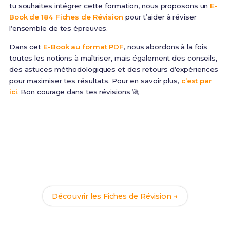
tu souhaites intégrer cette formation, nous proposons un
E-
Book de 184 Fiches de Révision
pour t’aider à réviser
l’ensemble de tes épreuves.
Dans cet
E-Book au format PDF
, nous abordons à la fois
toutes les notions à maîtriser, mais également des conseils,
des astuces méthodologiques et des retours d’expériences
pour maximiser tes résultats. Pour en savoir plus,
c’est par
ici
. Bon courage dans tes révisions 🚀
Prêt(e) à réussir ton examen ?
Révise efficacement avec nos
184 Fiches de
Révision
pour le BTS PP et maximise tes chances de
réussite !
Découvrir les Fiches de Révision →