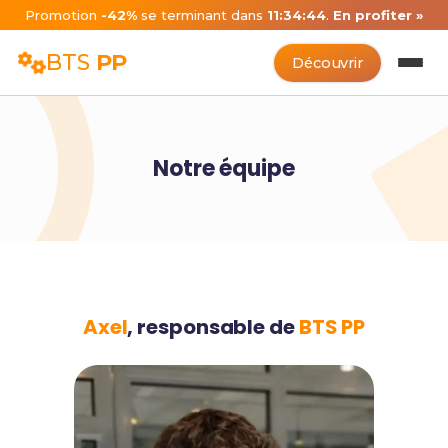
Promotion
-42%
se terminant dans
11:34:43
.
En profiter »
BTS
PP
Découvrir
Notre équipe
Axel
, responsable de
BTS PP