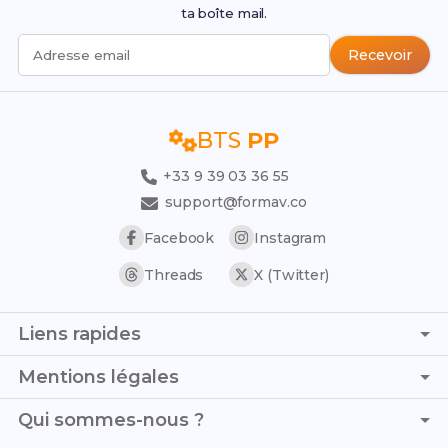
ta boîte mail.
Recevoir
Adresse email
BTS
PP
+33 9 39 03 36 55
support@formav.co
Facebook
Instagram
Threads
X (Twitter)
Liens rapides
Page d'accueil
Mentions légales
Simulateur de notes
C.G.V. - C.G.U.
Qui sommes-nous ?
Trouver son stage
Politique de confidentialité