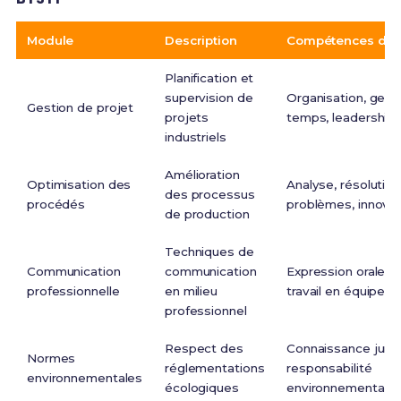
Module
Description
Compétences dév
Planification et
supervision de
Organisation, gest
Gestion de projet
projets
temps, leadership
industriels
Amélioration
Optimisation des
Analyse, résolutio
des processus
procédés
problèmes, innovat
de production
Techniques de
Communication
communication
Expression orale et
professionnelle
en milieu
travail en équipe
professionnel
Respect des
Connaissance jurid
Normes
réglementations
responsabilité
environnementales
écologiques
environnementale