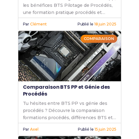
les bénéfices BTS Pilotage de Procédés,
une formation pratique procédés et
l’employabilité après BTS PP.
Par
Clément
Publié le
18 juin 2025
COMPARAISON
Comparaison BTS PP et Génie des
Procédés
Tu hésites entre BTS PP vs génie des
procédés ? Découvre la comparaison
formations procédés, différences BTS et
bachelor, et choix de carrière procédés.
Par
Axel
Publié le
15 juin 2025