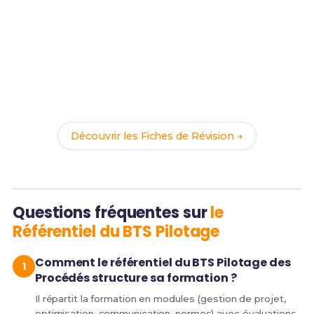
Prêt(e) à réussir ton examen ?
Révise efficacement avec nos
184 Fiches de
Révision
pour le BTS PP et maximise tes chances de
réussite !
Découvrir les Fiches de Révision →
Questions fréquentes sur
le
Référentiel du BTS Pilotage
Comment le référentiel du BTS Pilotage des
Procédés structure sa formation ?
Il répartit la formation en modules (gestion de projet,
optimisation, communication, normes) avec évaluations