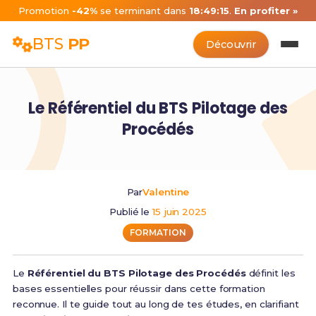
Promotion
-42%
se terminant dans
18:49:14
.
En profiter »
BTS
PP
Découvrir
Le Référentiel du BTS Pilotage des
Procédés
Par
Valentine
Publié le
15 juin 2025
FORMATION
Le
Référentiel du BTS Pilotage des Procédés
définit les
bases essentielles pour réussir dans cette formation
reconnue. Il te guide tout au long de tes études, en clarifiant