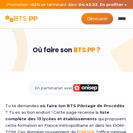
Promotion
-42%
se terminant dans
04:43:33
.
En profiter »
BTS
PP
Découvrir
Où faire son
BTS PP ?
En partenariat avec
Tu te demandes
où faire ton BTS Pilotage de Procédés
? Tu es au bon endroit ! Cette page recense la
liste
complète des 13 lycées et établissements
qui proposent
cette formation en France métropolitaine et dans les DOM-
TOM. Ces données proviennent de l'
ONISEP
, l'office national