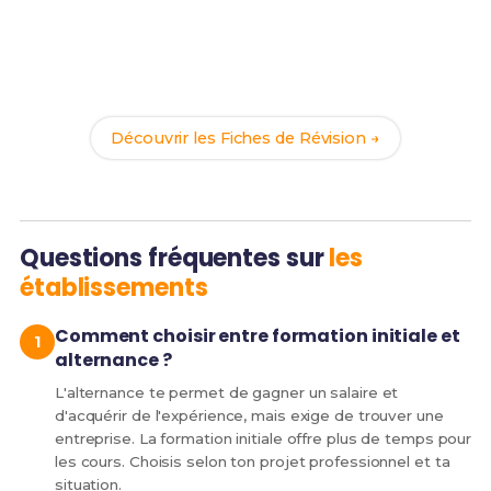
Tu as trouvé ton établissement ?
Maintenant, prépare-toi à réussir ton BTS PP avec
nos
184 Fiches de Révision
. Le meilleur moyen
d'arriver prêt(e) dès la rentrée !
Découvrir les Fiches de Révision →
Questions fréquentes sur
les
établissements
Comment choisir entre formation initiale et
alternance ?
L'alternance te permet de gagner un salaire et
d'acquérir de l'expérience, mais exige de trouver une
entreprise. La formation initiale offre plus de temps pour
les cours. Choisis selon ton projet professionnel et ta
situation.