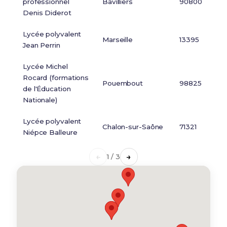
professionnel
Bavilliers
90800
Denis Diderot
Lycée polyvalent
Marseille
13395
Jean Perrin
Lycée Michel
Rocard (formations
Pouembout
98825
de l'Éducation
Nationale)
Lycée polyvalent
Chalon-sur-Saône
71321
Niépce Balleure
←
→
1 / 3