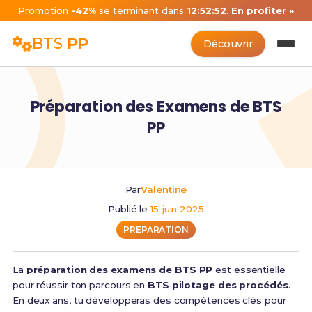
Promotion
-42%
se terminant dans
12:52:51
.
En profiter »
BTS
PP
Découvrir
Préparation des Examens de BTS
PP
Par
Valentine
Publié le
15 juin 2025
PREPARATION
La
préparation des examens de BTS PP
est essentielle
pour réussir ton parcours en
BTS pilotage des procédés
.
En deux ans, tu développeras des compétences clés pour