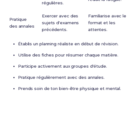
régulières.
Exercer avec des
Familiarise avec le
Pratique
sujets d'examens
format et les
des annales
précédents.
attentes.
Établis un planning réaliste en début de révision.
Utilise des fiches pour résumer chaque matière.
Participe activement aux groupes d'étude.
Pratique régulièrement avec des annales.
Prends soin de ton bien-être physique et mental.
Prêt(e) à réussir ton examen ?
Révise efficacement avec nos
184 Fiches de
Révision
pour le BTS PP et maximise tes chances de
réussite !