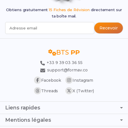
Obtiens gratuitement
15 Fiches de Révision
directement sur
ta boîte mail.
Recevoir
Adresse email
BTS
PP
+33 9 39 03 36 55
support@formav.co
Facebook
Instagram
Threads
X (Twitter)
Liens rapides
Page d'accueil
Mentions légales
Simulateur de notes