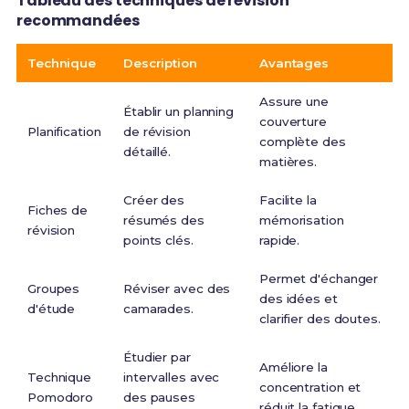
Tableau des techniques de révision
recommandées
Technique
Description
Avantages
Assure une
Établir un planning
couverture
Planification
de révision
complète des
détaillé.
matières.
Créer des
Facilite la
Fiches de
résumés des
mémorisation
révision
points clés.
rapide.
Permet d'échanger
Groupes
Réviser avec des
des idées et
d'étude
camarades.
clarifier des doutes.
Étudier par
Améliore la
Technique
intervalles avec
concentration et
Pomodoro
des pauses
réduit la fatigue.